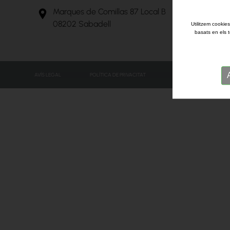
Marques de Comillas 87 Local B
08202 Sabadell
Utilitzem cookies
basats en els t
AVÍS LEGAL
POLÍTICA DE PRIVACITAT
POLÍTICA DE COOKIES