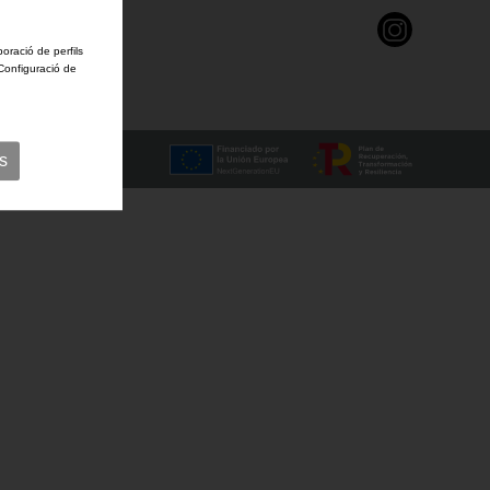
boració de perfils
'Configuració de
s